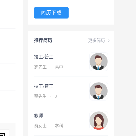
简历下载
推荐简历
更多简历
技工/普工
罗先生
·
高中
技工/普工
翟先生
·
0
教师
俞女士
·
本科