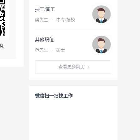
技工/普工
樊先生
·
中专/技校
其他职位
息
范先生
·
硕士
查看更多简历
微信扫一扫找工作