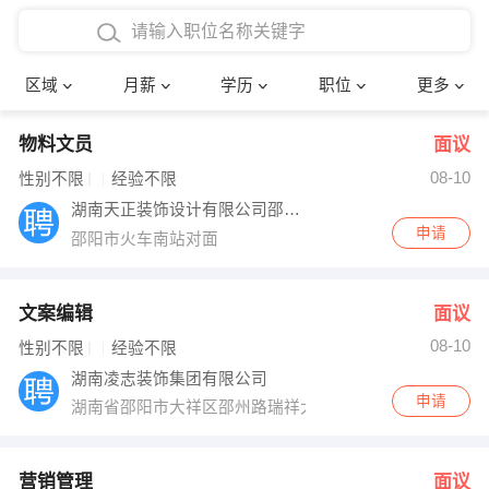
4000-5000元
本科
行政后勤
建筑装潢
确定
区域
月薪
学历
职位
更多
5000-8000元
硕士
销售岗位
教师
物料文员
面议
8000-12000元
博士
文员
护士
08-10
性别不限
经验不限
12000-20000元
财务会计
传单派发
湖南天正装饰设计有限公司邵阳分公司
申请
邵阳市火车南站对面
其他
超市零售
促销导购
网络IT
保健按摩
文案编辑
面议
08-10
性别不限
经验不限
快递员
前台接待
湖南凌志装饰集团有限公司
申请
湖南省邵阳市大祥区邵州路瑞祥大厦4楼
收银员
技术员/工程师
水电/机修
部门经理
营销管理
面议