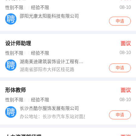
08-10
出纳
保险
性别不限
经验不限
邵阳光康太阳能科技有限公司
申请
编辑
法律
保洁
贸易采购
设计师助理
面议
跟单
理财顾问
08-10
性别不限
经验不限
湖南美迪建筑装饰设计工程有限公司邵阳分公
其他职位
申请
湖南省邵阳市大祥区桂花路
形体教师
面议
08-10
性别不限
经验不限
长沙杰酷尔服饰发展有限公司
申请
办公地址：长沙市汽车东站对面皮革市场3栋8号