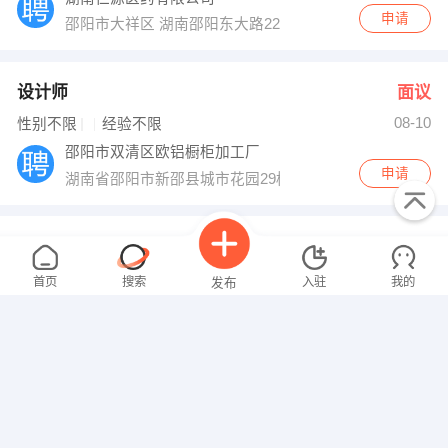
申请
邵阳市大祥区 湖南邵阳东大路229号
设计师
面议
08-10
性别不限
经验不限
邵阳市双清区欧铝橱柜加工厂
申请
湖南省邵阳市新邵县城市花园29栋105门面
操作员
面议
08-10
性别不限
经验不限
首页
搜索
入驻
我的
发布
城步中大科技电盐有限责任公司
申请
邵阳市城步县
叉车工
面议
08-10
招聘信息
求职简历
性别不限
经验不限