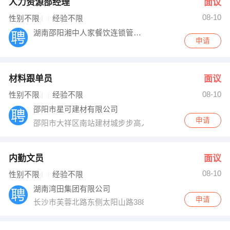
人力资源部经理
面议
08-10
性别不限
经验不限
湖南邵阳湘中人家餐饮连锁管理有限公司
申请
材料跟单员
面议
08-10
性别不限
经验不限
邵阳市星可建材有限公司
申请
邵阳市大祥区南站建材城步步高入口50米艺可易装体验店
内勤文员
面议
08-10
性别不限
经验不限
湖南湾田集团有限公司
申请
长沙市芙蓉北路东侧太阳山路388号湾田国际建材基地